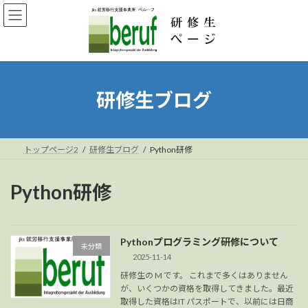
コ
ナ
ン
ビ
テ
ゲ
ン
ー
ツ
シ
へ
ョ
ス
ン
研修生ブログ
キ
に
ッ
移
プ
動
トップページ2
研修生ブログ
Python研修
Python研修
Pythonプログラミング研修について
未分類
2025-11-14
研修生の M です。 これまで多くはありません
が、いくつかの資格を取得してきました。最近
取得した資格はIT パスポートで、以前には日商