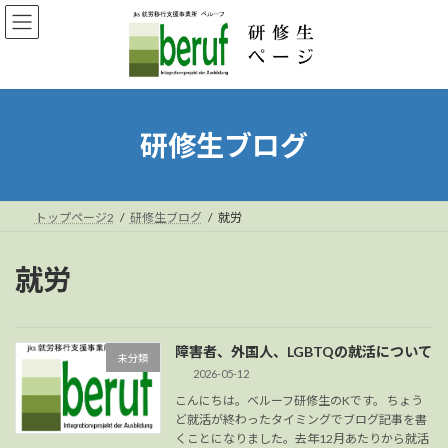
コ
ナ
ン
ビ
テ
ゲ
ン
ー
ツ
シ
へ
ョ
ス
ン
研修生ブログ
キ
に
ッ
移
プ
動
トップページ2
研修生ブログ
就労
就労
障害者、外国人、LGBTQの就活について
未分類
2026-05-12
こんにちは。ベルーフ研修生のKです。 ちょう
ど就活が終わったタイミングでブログ記事を書
くことになりました。去年12月あたりから就活