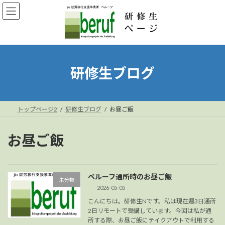
コ
ナ
ン
ビ
テ
ゲ
ン
ー
ツ
シ
へ
ョ
ス
ン
研修生ブログ
キ
に
ッ
移
プ
動
トップページ2
研修生ブログ
お昼ご飯
お昼ご飯
ベルーフ通所時のお昼ご飯
未分類
2026-05-05
こんにちは。研修生Nです。私は現在週3日通所
2日リモートで受講しています。今回は私が通
所する際、お昼ご飯にテイクアウトで利用する