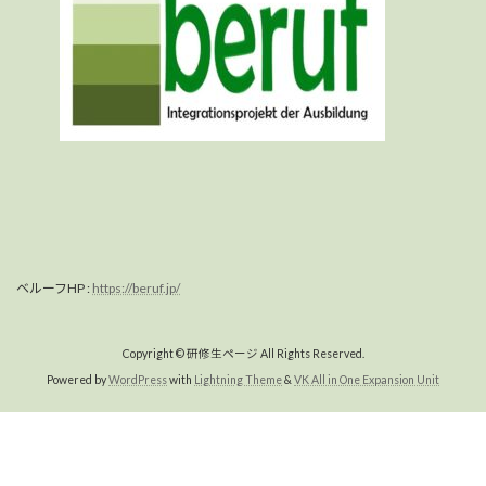
ベルーフHP :
https://beruf.jp/
Copyright © 研修生ページ All Rights Reserved.
Powered by
WordPress
with
Lightning Theme
&
VK All in One Expansion Unit