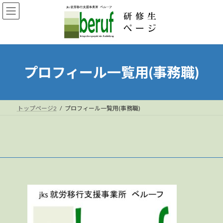
コ
ナ
ン
ビ
テ
ゲ
ン
ー
ツ
シ
へ
ョ
ス
ン
プロフィール一覧用(事務職)
キ
に
ッ
移
プ
動
トップページ2
プロフィール一覧用(事務職)