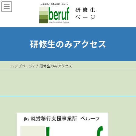
コ
ナ
ン
ビ
テ
ゲ
ン
ー
ツ
シ
へ
ョ
ス
ン
研修生のみアクセス
キ
に
ッ
移
プ
動
トップページ2
研修生のみアクセス