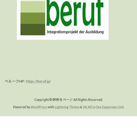
ベルーフHP :
https://beruf.jp/
Copyright © 研修生ページ All Rights Reserved.
Powered by
WordPress
with
Lightning Theme
&
VK All in One Expansion Unit