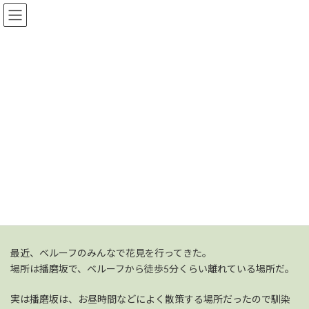
コ
ナ
ン
ビ
テ
ゲ
ン
ー
ツ
シ
へ
ョ
ス
ン
研修生ブログ
キ
に
ッ
移
プ
動
トップページ2
研修生ブログ
未分類
播磨坂での花見
播磨坂での花見
最
2026-04-08
2026-04-08
研修生ブログ
終
更
最近、ベルーフのみんなで花見を行ってきた。
新
日
場所は播磨坂で、ベルーフから徒歩5分くらい離れている場所だ。
時
:
実は播磨坂は、お昼時間などによく散策する場所だったので馴染