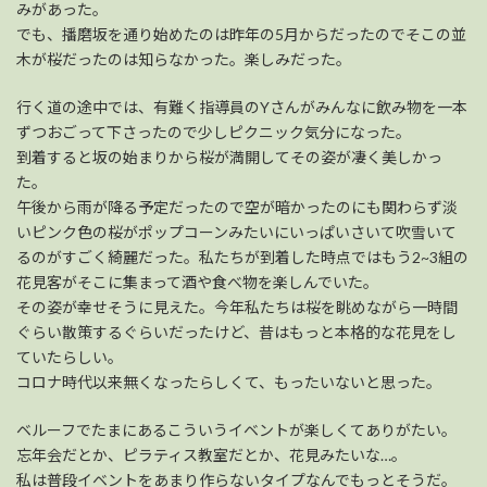
みがあった。
でも、播磨坂を通り始めたのは昨年の5月からだったのでそこの並
木が桜だったのは知らなかった。楽しみだった。
行く道の途中では、有難く指導員のYさんがみんなに飲み物を一本
ずつおごって下さったので少しピクニック気分になった。
到着すると坂の始まりから桜が満開してその姿が凄く美しかっ
た。
午後から雨が降る予定だったので空が暗かったのにも関わらず淡
いピンク色の桜がポップコーンみたいにいっぱいさいて吹雪いて
るのがすごく綺麗だった。私たちが到着した時点ではもう2~3組の
花見客がそこに集まって酒や食べ物を楽しんでいた。
その姿が幸せそうに見えた。今年私たちは桜を眺めながら一時間
ぐらい散策するぐらいだったけど、昔はもっと本格的な花見をし
ていたらしい。
コロナ時代以来無くなったらしくて、もったいないと思った。
ベルーフでたまにあるこういうイベントが楽しくてありがたい。
忘年会だとか、ピラティス教室だとか、花見みたいな…。
私は普段イベントをあまり作らないタイプなんでもっとそうだ。