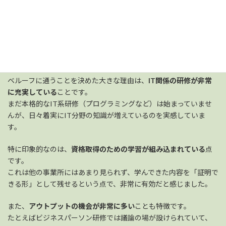
私は以前、他の就労移行支援事業所を利用していた経験があるた
め、その違いについてもお話しできればと思います。
また、現在受講している研修について、新しく参加した立場から
の意見も共有したいと思います。
■
良いと感じている点
ベルーフに通うことを決めた大きな理由は、
IT関係の研修が非常
に充実している
ことです。
まだ本格的なIT系研修（プログラミングなど）は始まっていませ
んが、日々着実にIT分野の知識が増えているのを実感していま
す。
特に印象的なのは、
資格取得のための学習が組み込まれている
点
です。
これは他の事業所にはあまり見られず、学んできた内容を「証明で
きる形」として残せるという点で、非常に有効だと感じました。
また、
アウトプットの機会が非常に多い
ことも特徴です。
たとえばビジネスパーソン研修では議論の場が設けられていて、